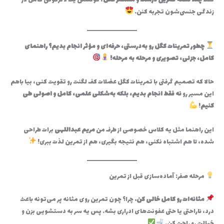
فقط
چند هفته تمرین درست و مستمر کگل
، تونستن یک دگرگونی کامل در
زندگی جنسی‌شون تجربه کنن.
چطور تمرینات کگل رو به‌درستی، حرفه‌ای و مؤثر انجام بدیم؟ راهنمای
کامل، جزئی، تصویری و مرحله به مرحله!
حالا که تصمیم گرفتی با تمرینات کگل عضلات کف لگنت رو تقویت کنی، بیا باهم
این مسیر رو
نه فقط انجام بدیم، بلکه به‌شکلی علمی، کامل و اصولی طی
کنیم
!
این راهنما مثل یه کلاس خصوصی از طرف من
مریم عبداللهی
برات طراحی
شده، تا هم اشتباه نکنی، هم نتیجه بگیری، هم از تمرین لذت ببری!
مرحله صفر: آماده‌سازی قبل از تمرین
مثانه‌ات رو کامل خالی کن.
چرا؟ چون تمرین روی مثانه پر می‌تونه باعث
درد، ناراحتی یا حتی عفونت‌های ادراری بشه. پس یه سر به دستشویی بزن و
خیالت رو راحت کن.