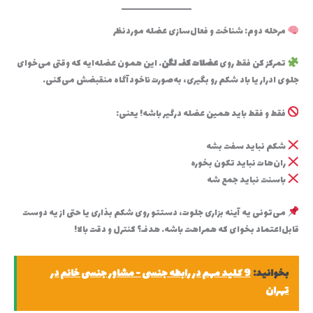
مرحله دوم: شناخت و فعال‌سازی عضله موردنظر
تمرکز کن فقط روی
عضلات کف لگن
. این همون عضله‌ایه که وقتی می‌خوای
جلوی ادرار یا باد شکم رو بگیری، به‌صورت ناخودآگاه منقبضش می‌کنی.
فقط و فقط باید همین عضله درگیر باشه! یعنی:
شکم نباید سفت بشه
ران‌هات نباید تکون بخوره
باسنت نباید جمع شه
می‌تونی یه آینه بزاری جلوت، دستتو روی شکم بذاری یا حتی از یه دوست
قابل‌اعتماد بخوای که همراهت باشه. هدف؟ کنترل و دقت بالا!
بخوانید:
9 کلید مهم در رابطه جنسی - مشاور جنسی خانم در
تهران