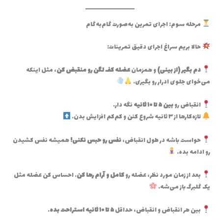
مرحله سوم: اجرای تمرین به‌صورت گام‌به‌گام
حالا بریم سراغ اجرای دقیق تمرینات:
دم بگیر (از بینی)
و همزمان
عضله کف لگن رو منقبض کن
، مثل اینکه
می‌خوای جلوی ادرار رو بگیری.
انقباض رو
بین ۵ تا ۱۰ ثانیه
نگه دار.
تازه‌کارها از ۳ ثانیه شروع کنن و کم‌کم افزایش بدن.
حواست باشه در طول انقباض،
نفس رو حبس نکنی!
همیشه نفس کشیدن
رو ادامه بده.
بعد از زمان مورد نظر، عضله رو
کامل و آرام رها کن
. احساس کن عضله مثل
یک گلبرگ باز می‌شه.
بین هر انقباض و انقباض، حداقل
۵ تا ۱۰ ثانیه استراحت بده
.