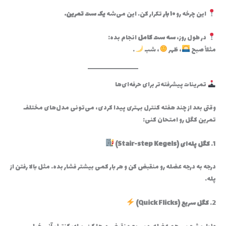
این چرخه رو
۱۰ بار
تکرار کن. این می‌شه
یک ست تمرین.
در طول روز،
سه ست کامل
انجام بده:
مثلاً صبح
، ظهر
، شب
.
تمرینات پیشرفته‌تر برای حرفه‌ای‌ها
وقتی بعد از چند هفته کنترل بهتری پیدا کردی، می‌تونی مدل‌های مختلف
تمرین کگل رو امتحان کنی:
1.
کگل پله‌ای (Stair-step Kegels)
درجه به درجه عضله رو منقبض کن و هر بار کمی بیشتر فشار بده. مثل بالا رفتن از
پله.
2.
کگل سریع (Quick Flicks)