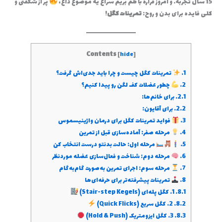
15 سال تجربه… و امروز قراره با هم بریم سراغ یه موضوع داغ،
پر از شگفتی و
کلی فایده برای بدن و روح:
تمرینات کگل
!
Contents
[
hide
]
1.
تمرینات کگل چیست و چرا باید جدی‌اش گرفت؟
2.
چطور عضلات کف لگن رو پیدا کنیم؟
2.1.
برای خانم‌ها:
2.2.
برای آقایون:
3.
فواید تمرینات کگل برای درمان واژینیسموس
4.
مرحله صفر: آماده‌سازی قبل از تمرین
5.
مرحله اول: حالت بدنتو درست انتخاب کن
6.
مرحله دوم: شناخت و فعال‌سازی عضله موردنظر
7.
مرحله سوم: اجرای تمرین به‌صورت گام‌به‌گام
8.
تمرینات پیشرفته‌تر برای حرفه‌ای‌ها
8.1.
1. کگل پله‌ای (Stair-step Kegels)
8.2.
2. کگل سریع (Quick Flicks)
8.3.
3. کگل ایزومتریک (Hold & Push)