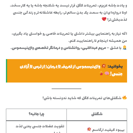
و یادت باشه عزیزم، تمرینات کگل قرار نیست یه شکنجه باشه یا یه کار سخت.
اونا دروازه‌ای‌ان به سمت یک بدن سالم‌تر، رابطه عاشقانه‌تر و زندگی جنسی
لذت‌بخش‌تر!
اگه نیاز به راهنمایی بیشتر داشتی یا تمرینات خاصی رو خواستی یاد بگیری،
من همیشه اینجام تا راهنماییت کنم.
با عشق –
مریم عبداللهی، روانشناس و درمانگر تخصصی واژینیسموس
.
بخوانید:
واژینیسموس از تعریف تا درمان؛ از ترس تا آزادی
جنسی!
شگفتی‌های تمرینات کگل که شاید ندونسته باشی!
شگفتی
چرا جالبه؟
تقویت عضلات جنسی یعنی لذت
بهبود کیفیت ارگاسم