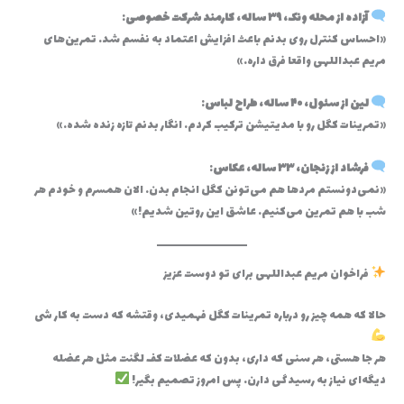
آزاده از محله ونک، ۳۹ ساله، کارمند شرکت خصوصی
:
«احساس کنترل روی بدنم باعث افزایش اعتماد به نفسم شد. تمرین‌های
مریم عبداللهی واقعا فرق داره.»
لین از سئول، ۴۰ ساله، طراح لباس
:
«تمرینات کگل رو با مدیتیشن ترکیب کردم. انگار بدنم تازه زنده شده.»
فرشاد از زنجان، ۳۳ ساله، عکاس
:
«نمی‌دونستم مردها هم می‌تونن کگل انجام بدن. الان همسرم و خودم هر
شب با هم تمرین می‌کنیم. عاشق این روتین شدیم!»
فراخوان مریم عبداللهی برای تو دوست عزیز
حالا که همه چیز رو درباره تمرینات کگل فهمیدی، وقتشه که دست به کار شی
هر جا هستی، هر سنی که داری، بدون که عضلات کف لگنت مثل هر عضله
دیگه‌ای نیاز به رسیدگی دارن. پس امروز تصمیم بگیر!