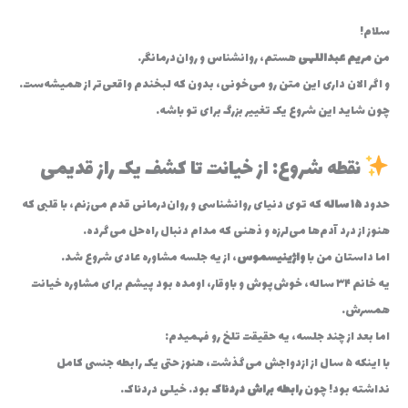
سلام!
من
مریم عبداللهی
هستم، روانشناس و روان‌درمانگر.
و اگر الان داری این متن رو می‌خونی، بدون که لبخندم واقعی‌تر از همیشه‌ست…
چون شاید این شروع یک تغییر بزرگ برای تو باشه.
نقطه شروع: از خیانت تا کشف یک راز قدیمی
حدود
۱۵ ساله
که توی دنیای روانشناسی و روان‌درمانی قدم می‌زنم، با قلبی که
هنوز از درد آدم‌ها می‌لرزه و ذهنی که مدام دنبال راه‌حل می‌گرده.
اما داستان من با
واژینیسموس
، از یه جلسه مشاوره عادی شروع شد…
یه خانم ۳۴ ساله، خوش‌پوش و باوقار، اومده بود پیشم برای مشاوره خیانت
همسرش.
اما بعد از چند جلسه، یه حقیقت تلخ رو فهمیدم:
با اینکه ۵ سال از ازدواجش می‌گذشت، هنوز حتی یک رابطه جنسی کامل
نداشته بود! چون
رابطه براش دردناک
بود… خیلی دردناک.