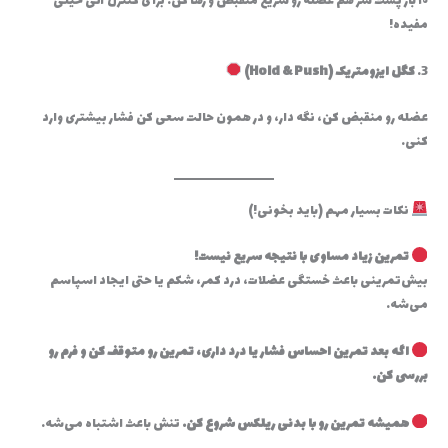
۱۰ بار پشت سر هم عضله رو سریع منقبض و رها کن. برای کنترل آنی خیلی
مفیده!
3.
کگل ایزومتریک (Hold & Push)
عضله رو منقبض کن، نگه دار، و در همون حالت سعی کن فشار بیشتری وارد
کنی.
نکات بسیار مهم (باید بخونی!)
تمرین زیاد مساوی با نتیجه سریع نیست!
بیش‌تمرینی باعث خستگی عضلات، درد کمر، شکم یا حتی ایجاد اسپاسم
می‌شه.
اگه بعد تمرین احساس فشار یا درد داری، تمرین رو متوقف کن و فرم رو
بررسی کن.
همیشه تمرین رو با بدنی ریلکس شروع کن.
تنش باعث اشتباه می‌شه.