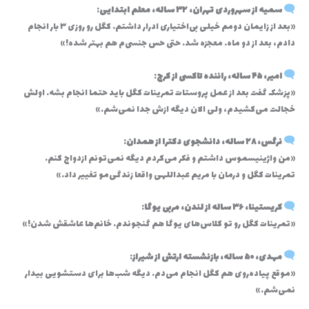
سمیه از سهروردی تهران، ۳۲ ساله، معلم ابتدایی
:
«بعد از زایمان دومم خیلی بی‌اختیاری ادرار داشتم. کگل رو روزی ۳ بار انجام
دادم، بعد از دو ماه… معجزه شد. حتی حس جنسی‌م هم بهتر شده!»
امیر، ۴۵ ساله، راننده تاکسی از کرج
:
«پزشک گفت بعد از عمل پروستات تمرینات کگل باید حتما انجام بشه. اولش
خجالت می‌کشیدم، ولی الان دیگه ازش جدا نمی‌شم.»
نرگس، ۲۸ ساله، دانشجوی دکترا از همدان
:
«من واژینیسموس داشتم و فکر می‌کردم دیگه نمی‌تونم ازدواج کنم…
تمرینات کگل و درمان با مریم عبداللهی واقعا زندگی‌مو تغییر داد.»
کریستینا، ۳۶ ساله از لندن، مربی یوگا
:
«تمرینات کگل رو تو کلاس‌های یوگا هم گنجوندم. خانم‌ها عاشقش شدن!»
مهدی، ۵۰ ساله، بازنشسته ارتش از شیراز
:
«موقع پیاده‌روی هم کگل انجام می‌دم. دیگه شب‌ها برای دستشویی بیدار
نمی‌شم.»