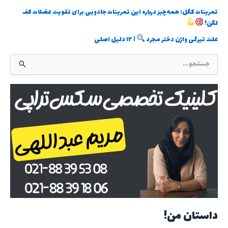
تمرینات کگل: همه‌چیز درباره این تمرینات جادویی برای تقویت عضلات کف
لگن!
علت تیرگی واژن دختر مجرد
| ۱۲ دلیل اصلی
ج
س
ت
ج
و
ب
ر
ا
ی
:
داستان من!