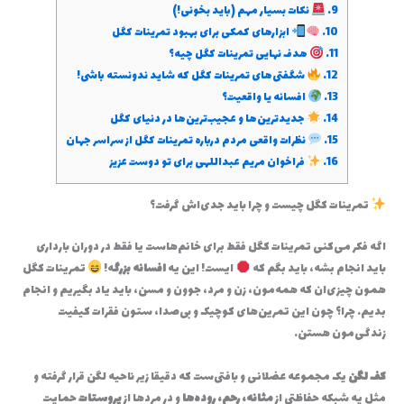
9.
نکات بسیار مهم (باید بخونی!)
10.
ابزارهای کمکی برای بهبود تمرینات کگل
11.
هدف نهایی تمرینات کگل چیه؟
12.
شگفتی‌های تمرینات کگل که شاید ندونسته باشی!
13.
افسانه یا واقعیت؟
14.
جدیدترین‌ها و عجیب‌ترین‌ها در دنیای کگل
15.
نظرات واقعی مردم درباره تمرینات کگل از سراسر جهان
16.
فراخوان مریم عبداللهی برای تو دوست عزیز
تمرینات کگل چیست و چرا باید جدی‌اش گرفت؟
اگه فکر می‌کنی تمرینات کگل فقط برای خانم‌هاست یا فقط در دوران بارداری
باید انجام بشه، باید بگم که
ایست! این یه
افسانه بزرگ
ه!
تمرینات کگل
همون چیزی‌ان که همه‌مون، زن و مرد، جوون و مسن، باید یاد بگیریم و انجام
بدیم. چرا؟ چون این تمرین‌های کوچیک و بی‌صدا، ستون فقرات کیفیت
زندگی‌مون هستن.
کف لگن
یک مجموعه عضلانی و بافتی‌ست که دقیقا زیر ناحیه لگن قرار گرفته و
مثل یه شبکه حفاظتی از
مثانه، رحم، روده‌ها
و در مردها از
پروستات
حمایت