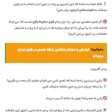
فقط حواست باشه که این تمرین رو زیاد در حین ادرار انجام ندی چون
ممکنه به
عفونت‌های ادراری
دچار بشی!
اگر هنوز مطمئن نیستی، یه ابزار بنام
کون‌ مخروط واژن
هست که می‌تونه
کمکت کنه. یا بیا پیش ما تو مرکز بیوفیدبک در تهران تا با پروب و مانیتور
عضلاتت رو دقیق بررسی کنیم!
بخوانید:
عوارض و مزایای داشتن رابطه جنسی در طول دوران
پریودی
برای آقایون:
یکی از بهترین راه‌ها اینه که تصور کنی می‌خوای جلوی گاز معده رو بگیری!
یا اینکه جریان ادرار رو حین تخلیه متوقف کنی.
ولی نه همیشه! چون به مثانه آسیب میزنه.
توی کلینیک سکس‌تراپی ما، از بیوفیدبک برای شناسایی دقیق این عضلات