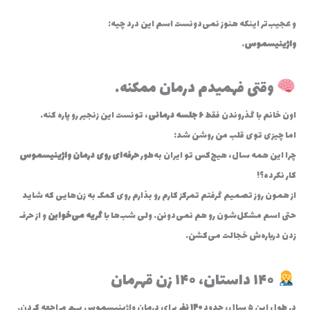
و عجیب‌تر اینکه هنوز نمی‌دونست اسم این درد چیه:
واژینیسموس
.
وقتی فهمیدم درمان ممکنه…
اون خانم با گذروندن فقط
۶ جلسه درمانی
، تونست این زنجیر رو پاره کنه.
اما چیزی توی قلب من روشن شد:
چرا این همه سال، هیچ‌کس تو ایران به‌طور
حرفه‌ای روی درمان واژینیسموس
کار نکرده؟!
از همون روز تصمیم گرفتم تمرکز کارم رو بذارم روی کمک به زن‌هایی که شاید
حتی اسم مشکل‌شون رو هم نمی‌دونن… ولی شب‌ها با
گریه می‌خوابن
و از حرف
زدن درباره‌ش خجالت می‌کشن.
۱۴۰ داستان، ۱۴۰ زن قهرمان
در طول این ۵ سال، حدود
۱۴۰ نفر
برای درمان واژینیسموس بهم مراجعه کردن.