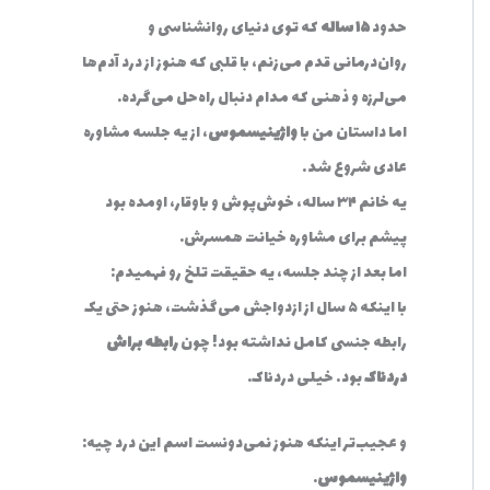
حدود
۱۵ ساله
که توی دنیای روانشناسی و
روان‌درمانی قدم می‌زنم، با قلبی که هنوز از درد آدم‌ها
می‌لرزه و ذهنی که مدام دنبال راه‌حل می‌گرده.
اما داستان من با
واژینیسموس
، از یه جلسه مشاوره
عادی شروع شد…
یه خانم ۳۴ ساله، خوش‌پوش و باوقار، اومده بود
پیشم برای مشاوره خیانت همسرش.
اما بعد از چند جلسه، یه حقیقت تلخ رو فهمیدم:
با اینکه ۵ سال از ازدواجش می‌گذشت، هنوز حتی یک
رابطه جنسی کامل نداشته بود! چون
رابطه براش
دردناک
بود… خیلی دردناک.
و عجیب‌تر اینکه هنوز نمی‌دونست اسم این درد چیه:
واژینیسموس
.