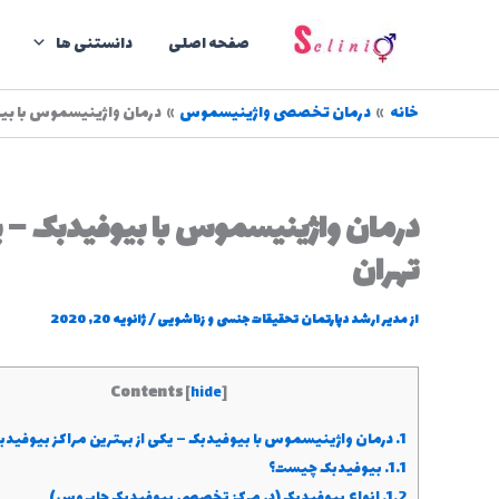
رش
ه
صفحه اصلی
دانستنی ها
حتوا
خانه
درمان تخصصی واژینیسموس
درمان واژینیسموس با بیوف
درمان واژینیسموس با بیوفیدبک – یک
تهران
از
مدیر ارشد دپارتمان تحقیقات جنسی و زناشویی
/
ژانویه 20, 2020
Contents
[
hide
]
1.
درمان واژینیسموس با بیوفیدبک – یکی از بهترین مراکز بیوفیدبک
1.1.
بیوفیدبک چیست؟
1.2.
انواع بیوفیدبک (در مرکز تخصصی بیوفیدبک جایروس)