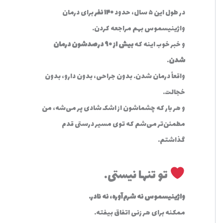
در طول این ۵ سال، حدود
۱۴۰ نفر
برای درمان
واژینیسموس بهم مراجعه کردن.
و خبر خوب اینه که
بیش از ۹۰ درصدشون درمان
شدن
.
واقعاً درمان شدن. بدون جراحی، بدون دارو، بدون
خجالت.
و هر بار که چشماشون از اشک شادی پر می‌شه، من
مطمئن‌تر می‌شم که توی مسیر درستی قدم
گذاشتم.
تو تنها نیستی…
واژینیسموس نه شرم‌آوره، نه نادر.
ممکنه برای هر زنی اتفاق بیفته.