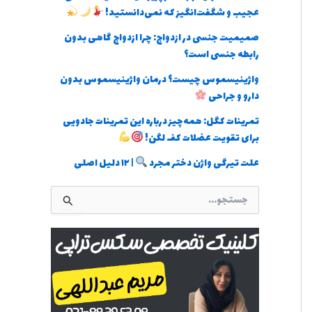
عجیب و شگفت‌انگیز که نمی‌دانستید!
صمیمیت جنسی در ازدواج: چرا ازدواج گاهی بدون
رابطه جنسی است؟
واژینیسموس چیست؟ درمان واژینیسموس بدون
دارو و جراحی
تمرینات کگل: همه‌چیز درباره این تمرینات جادویی
برای تقویت عضلات کف لگن!
علت تیرگی واژن دختر مجرد
| ۱۲ دلیل اصلی
ج
س
ت
ج
و
ب
ر
ا
ی