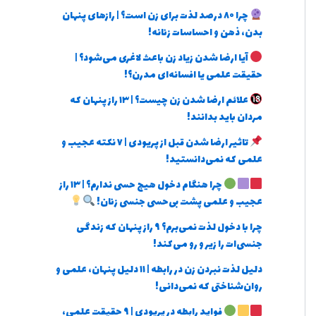
چرا ۸۰ درصد لذت برای زن است؟ | رازهای پنهان
بدن، ذهن و احساسات زنانه!
آیا ارضا شدن زیاد زن باعث لاغری می‌شود؟ |
حقیقت علمی یا افسانه‌ای مدرن؟!
علائم ارضا شدن زن چیست؟ | ۱۳ راز پنهان که
مردان باید بدانند!
تاثیر ارضا شدن قبل از پریودی | ۷ نکته عجیب و
علمی که نمی‌دانستید!
چرا هنگام دخول هیچ حسی ندارم؟ | ۱۳ راز
عجیب و علمی پشت بی‌حسی جنسی زنان!
چرا با دخول لذت نمی‌برم؟ ۹ راز پنهان که زندگی
جنسی‌ات را زیر و رو می‌کند!
دلیل لذت نبردن زن در رابطه | ۱۱ دلیل پنهان، علمی و
روان‌شناختی که نمی‌دانی!
فواید رابطه در پریودی | ۹ حقیقت علمی،