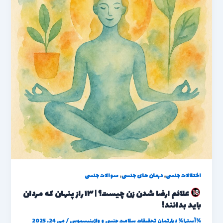
,
,
اختلالات جنسی
درمان های جنسی
سوالات جنسی
علائم ارضا شدن زن چیست؟ | ۱۳ راز پنهان که مردان
باید بدانند!
%آسترا%
دپارتمان تحقیقات سلامت جنسی و واژینیسموس
/
می 24, 2025