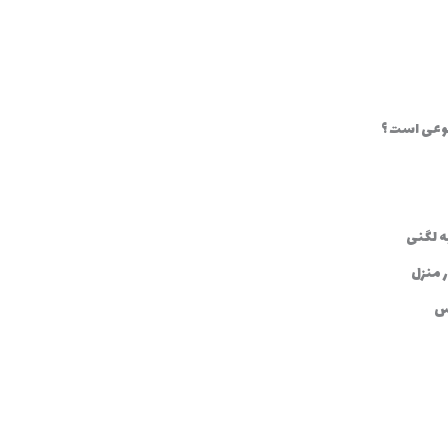
 نوعی است ؟
ه لگنی
 منزل
وس