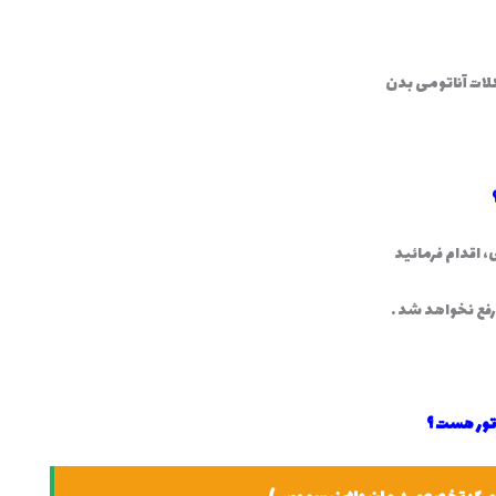
لات آناتومی بدن
، اقدام فرمائید
رفع نخواهد شد .
لاتور هست ؟