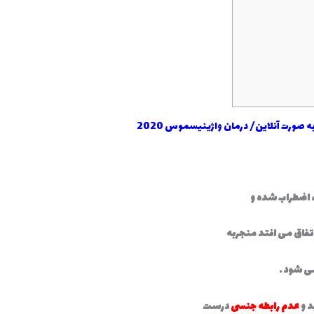
صورت آنلاین/ درمان واژینیسموس 2020
 اضطراب شده و
تفاق می افتد منجربه
ی شود .
د و
عدم رابطه جنسی
درست