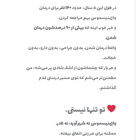
در طول این ۵ سال، حدود
۱۴۰ نفر
برای درمان
واژینیسموس بهم مراجعه کردن.
و خبر خوب اینه که
بیش از ۹۰ درصدشون درمان
شدن
.
واقعاً درمان شدن. بدون جراحی، بدون دارو، بدون
خجالت.
و هر بار که چشماشون از اشک شادی پر می‌شه، من
مطمئن‌تر می‌شم که توی مسیر درستی قدم
گذاشتم.
تو تنها نیستی…
واژینیسموس نه شرم‌آوره، نه نادر.
ممکنه برای هر زنی اتفاق بیفته.