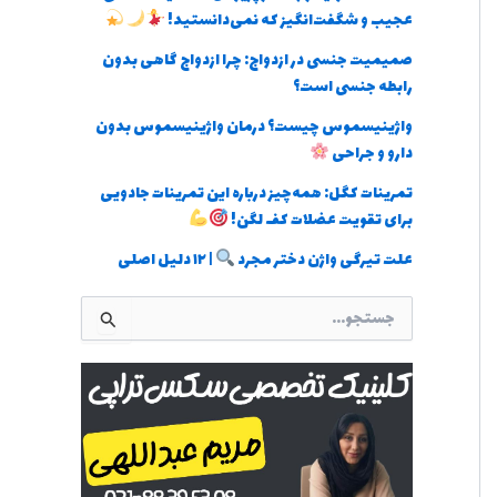
عجیب و شگفت‌انگیز که نمی‌دانستید!
صمیمیت جنسی در ازدواج: چرا ازدواج گاهی بدون
رابطه جنسی است؟
واژینیسموس چیست؟ درمان واژینیسموس بدون
دارو و جراحی
تمرینات کگل: همه‌چیز درباره این تمرینات جادویی
برای تقویت عضلات کف لگن!
علت تیرگی واژن دختر مجرد
| ۱۲ دلیل اصلی
ج
س
ت
ج
و
ب
ر
ا
ی