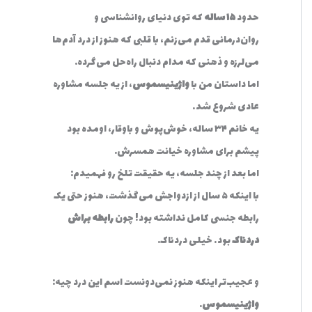
حدود
۱۵ ساله
که توی دنیای روانشناسی و
روان‌درمانی قدم می‌زنم، با قلبی که هنوز از درد آدم‌ها
می‌لرزه و ذهنی که مدام دنبال راه‌حل می‌گرده.
اما داستان من با
واژینیسموس
، از یه جلسه مشاوره
عادی شروع شد…
یه خانم ۳۴ ساله، خوش‌پوش و باوقار، اومده بود
پیشم برای مشاوره خیانت همسرش.
اما بعد از چند جلسه، یه حقیقت تلخ رو فهمیدم:
با اینکه ۵ سال از ازدواجش می‌گذشت، هنوز حتی یک
رابطه جنسی کامل نداشته بود! چون
رابطه براش
دردناک
بود… خیلی دردناک.
و عجیب‌تر اینکه هنوز نمی‌دونست اسم این درد چیه:
واژینیسموس
.