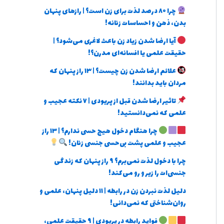
چرا ۸۰ درصد لذت برای زن است؟ | رازهای پنهان
بدن، ذهن و احساسات زنانه!
آیا ارضا شدن زیاد زن باعث لاغری می‌شود؟ |
حقیقت علمی یا افسانه‌ای مدرن؟!
علائم ارضا شدن زن چیست؟ | ۱۳ راز پنهان که
مردان باید بدانند!
تاثیر ارضا شدن قبل از پریودی | ۷ نکته عجیب و
علمی که نمی‌دانستید!
چرا هنگام دخول هیچ حسی ندارم؟ | ۱۳ راز
عجیب و علمی پشت بی‌حسی جنسی زنان!
چرا با دخول لذت نمی‌برم؟ ۹ راز پنهان که زندگی
جنسی‌ات را زیر و رو می‌کند!
دلیل لذت نبردن زن در رابطه | ۱۱ دلیل پنهان، علمی و
روان‌شناختی که نمی‌دانی!
فواید رابطه در پریودی | ۹ حقیقت علمی،