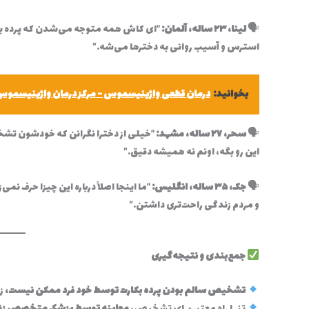
🗣
لینا، ۲۳ ساله، آلمان:
“ای کاش همه متوجه می‌شدن که پرده بکار
استرس و آسیب روانی به دخترها می‌شه.”
بخوانید:
درمان قطعی واژینیسموس - مرکز درمان واژینیسموس 
🗣
سحر، ۲۷ ساله، مشهد:
“خیلی از دخترا نگرانن که خودشون تشخی
این رو بگه، اونم نه همیشه دقیق.”
🗣
جک، ۳۵ ساله، انگلیس:
“ما اینجا اصلاً درباره این چیزا حرف ن
و مردم زندگی راحت‌تری داشتن.”
جمع‌بندی و نتیجه‌گیری
تشخیص سالم بودن پرده بکارت توسط خود فرد ممکن نیست،
زی
تنها راه معتبر برای تشخیص،
معاینه توسط پزشک متخصص زن