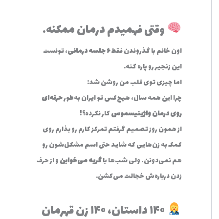
وقتی فهمیدم درمان ممکنه…
اون خانم با گذروندن فقط
۶ جلسه درمانی
، تونست
این زنجیر رو پاره کنه.
اما چیزی توی قلب من روشن شد:
چرا این همه سال، هیچ‌کس تو ایران به‌طور
حرفه‌ای
روی درمان واژینیسموس
کار نکرده؟!
از همون روز تصمیم گرفتم تمرکز کارم رو بذارم روی
کمک به زن‌هایی که شاید حتی اسم مشکل‌شون رو
هم نمی‌دونن… ولی شب‌ها با
گریه می‌خوابن
و از حرف
زدن درباره‌ش خجالت می‌کشن.
۱۴۰ داستان، ۱۴۰ زن قهرمان