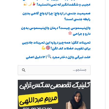
عجیب و شگفت‌انگیز که نمی‌دانستید!
صمیمیت جنسی در ازدواج: چرا ازدواج گاهی بدون
رابطه جنسی است؟
واژینیسموس چیست؟ درمان واژینیسموس بدون
دارو و جراحی
تمرینات کگل: همه‌چیز درباره این تمرینات جادویی
برای تقویت عضلات کف لگن!
علت تیرگی واژن دختر مجرد
| ۱۲ دلیل اصلی
ج
س
ت
ج
و
ب
ر
ا
ی