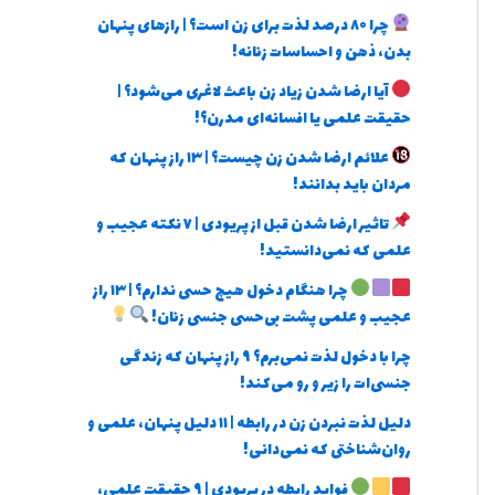
چرا ۸۰ درصد لذت برای زن است؟ | رازهای پنهان
بدن، ذهن و احساسات زنانه!
آیا ارضا شدن زیاد زن باعث لاغری می‌شود؟ |
حقیقت علمی یا افسانه‌ای مدرن؟!
علائم ارضا شدن زن چیست؟ | ۱۳ راز پنهان که
مردان باید بدانند!
تاثیر ارضا شدن قبل از پریودی | ۷ نکته عجیب و
علمی که نمی‌دانستید!
چرا هنگام دخول هیچ حسی ندارم؟ | ۱۳ راز
عجیب و علمی پشت بی‌حسی جنسی زنان!
چرا با دخول لذت نمی‌برم؟ ۹ راز پنهان که زندگی
جنسی‌ات را زیر و رو می‌کند!
دلیل لذت نبردن زن در رابطه | ۱۱ دلیل پنهان، علمی و
روان‌شناختی که نمی‌دانی!
فواید رابطه در پریودی | ۹ حقیقت علمی،