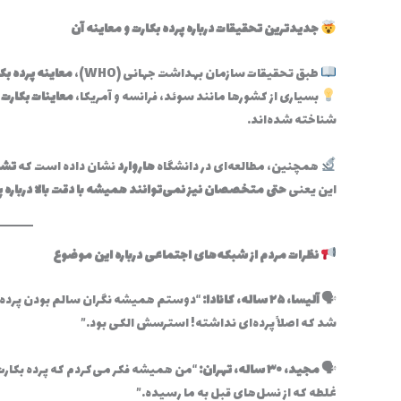
جدیدترین تحقیقات درباره پرده بکارت و معاینه آن
طبق تحقیقات سازمان بهداشت جهانی (WHO)،
معاینه پرده ب
بسیاری از کشورها مانند سوئد، فرانسه و آمریکا،
معاینات بکارت ر
شناخته شده‌اند.
همچنین، مطالعه‌ای در دانشگاه
هاروارد
نشان داده است که
تشخیص
این یعنی
حتی متخصصان نیز نمی‌توانند همیشه با دقت بالا درباره پ
نظرات مردم از شبکه‌های اجتماعی درباره این موضوع
🗣
آلیسا، ۲۵ ساله، کانادا:
“دوستم همیشه نگران سالم بودن پرده بک
شد که اصلاً پرده‌ای نداشته! استرسش الکی بود.”
🗣
مجید، ۳۰ ساله، تهران:
“من همیشه فکر می‌کردم که پرده بکارت 
غلطه که از نسل‌های قبل به ما رسیده.”