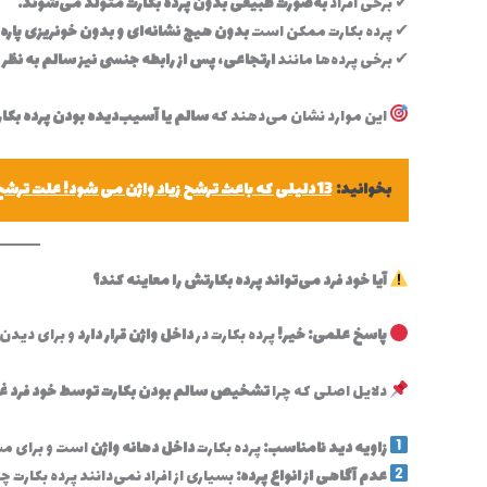
✔ برخی افراد
به‌صورت طبیعی بدون پرده بکارت متولد می‌شوند.
✔ پرده بکارت ممکن است
بدون هیچ نشانه‌ای و بدون خونریزی پاره
✔ برخی پرده‌ها مانند
ارتجاعی، پس از رابطه جنسی نیز سالم به نظر
این موارد نشان می‌دهند که
سالم یا آسیب‌دیده بودن پرده بکا
بخوانید:
13 دلیلی که باعث ترشح زیاد واژن می شود! علت ترشح زياد واژن هنگام نزديكي
آیا خود فرد می‌تواند پرده بکارتش را معاینه کند؟
پاسخ علمی: خیر!
پرده بکارت در
داخل واژن قرار دارد
و برای دیدن 
دلایل اصلی که چرا
تشخیص سالم بودن بکارت توسط خود فرد 
زاویه دید نامناسب:
پرده بکارت
داخل دهانه واژن
است و برای مش
عدم آگاهی از انواع پرده:
بسیاری از افراد نمی‌دانند پرده بکار