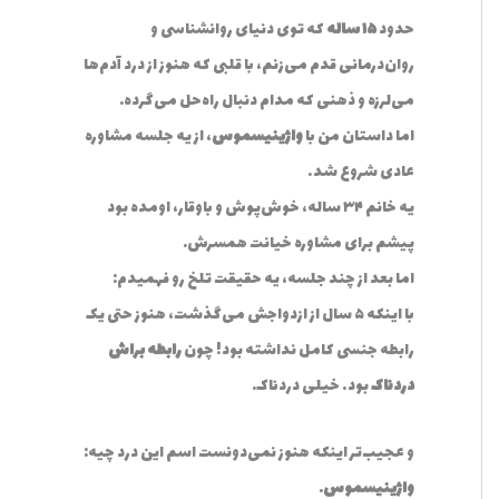
حدود
۱۵ ساله
که توی دنیای روانشناسی و
روان‌درمانی قدم می‌زنم، با قلبی که هنوز از درد آدم‌ها
می‌لرزه و ذهنی که مدام دنبال راه‌حل می‌گرده.
اما داستان من با
واژینیسموس
، از یه جلسه مشاوره
عادی شروع شد…
یه خانم ۳۴ ساله، خوش‌پوش و باوقار، اومده بود
پیشم برای مشاوره خیانت همسرش.
اما بعد از چند جلسه، یه حقیقت تلخ رو فهمیدم:
با اینکه ۵ سال از ازدواجش می‌گذشت، هنوز حتی یک
رابطه جنسی کامل نداشته بود! چون
رابطه براش
دردناک
بود… خیلی دردناک.
و عجیب‌تر اینکه هنوز نمی‌دونست اسم این درد چیه:
واژینیسموس
.