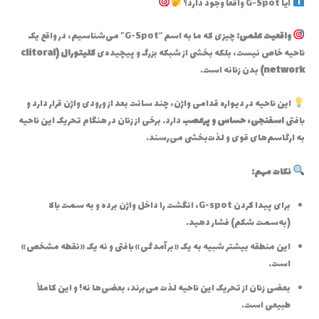
آیا G-Spot واقعاً وجود دارد؟
واقعیت علمی:
چیزی که ما به اسم “G-Spot” می‌شناسیم، در واقع یک
ناحیه خاص نیست، بلکه بخشی از شبکه بزرگ و پیچیده‌ی
کلیتورال (clitoral
network)
بدن زنانه است.
این ناحیه در دیواره قدامی واژن، چند سانت بعد از ورودی واژن قرار دارد و
بافتی
اسفنجی، حساس و پرعصب
دارد. برخی از زنان در هنگام تحریک این ناحیه
به ارگاسم‌های قوی و لذت‌بخشی می‌رسند.
نکات مهم:
برای پیدا کردن G-spot، انگشت را داخل واژن برده و به سمت بالا
(به‌سمت شکم) فشار دهید.
این منطقه بیشتر شبیه به یک «برآمدگی» بافتی و نه یک «نقطه مشخص»
است.
بعضی زنان از تحریک این ناحیه لذت می‌برند، بعضی‌ها نه! و این کاملاً
طبیعی است.