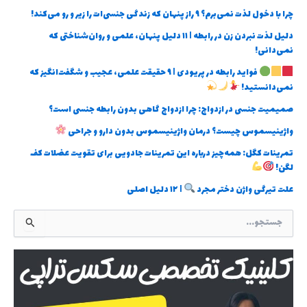
چرا با دخول لذت نمی‌برم؟ ۹ راز پنهان که زندگی جنسی‌ات را زیر و رو می‌کند!
دلیل لذت نبردن زن در رابطه | ۱۱ دلیل پنهان، علمی و روان‌شناختی که
نمی‌دانی!
فواید رابطه در پریودی | ۹ حقیقت علمی، عجیب و شگفت‌انگیز که
نمی‌دانستید!
صمیمیت جنسی در ازدواج: چرا ازدواج گاهی بدون رابطه جنسی است؟
واژینیسموس چیست؟ درمان واژینیسموس بدون دارو و جراحی
تمرینات کگل: همه‌چیز درباره این تمرینات جادویی برای تقویت عضلات کف
لگن!
علت تیرگی واژن دختر مجرد
| ۱۲ دلیل اصلی
ج
س
ت
ج
و
ب
ر