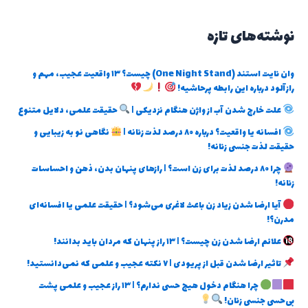
نوشته‌های تازه
وان نایت استند (One Night Stand) چیست؟ ۱۳ واقعیت عجیب، مهم و
رازآلود درباره این رابطه پرحاشیه!
علت خارج شدن آب از واژن هنگام نزدیکی |
حقیقت علمی، دلایل متنوع
افسانه یا واقعیت؟ درباره ۸۰ درصد لذت زنانه |
نگاهی نو به زیبایی و
حقیقت لذت جنسی زنانه!
چرا ۸۰ درصد لذت برای زن است؟ | رازهای پنهان بدن، ذهن و احساسات
زنانه!
آیا ارضا شدن زیاد زن باعث لاغری می‌شود؟ | حقیقت علمی یا افسانه‌ای
مدرن؟!
علائم ارضا شدن زن چیست؟ | ۱۳ راز پنهان که مردان باید بدانند!
تاثیر ارضا شدن قبل از پریودی | ۷ نکته عجیب و علمی که نمی‌دانستید!
چرا هنگام دخول هیچ حسی ندارم؟ | ۱۳ راز عجیب و علمی پشت
بی‌حسی جنسی زنان!