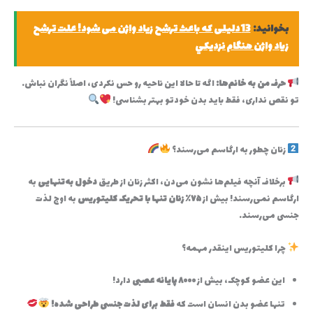
بخوانید:
13 دلیلی که باعث ترشح زیاد واژن می شود! علت ترشح
زياد واژن هنگام نزديكي
حرف من به خانم‌ها:
اگه تا حالا این ناحیه رو حس نکردی، اصلاً نگران نباش.
تو نقص نداری، فقط باید بدن خودتو بهتر بشناسی!
زنان چطور به ارگاسم می‌رسند؟
برخلاف آنچه فیلم‌ها نشون می‌دن، اکثر زنان از طریق
دخول به‌تنهایی
به
ارگاسم نمی‌رسند! بیش از
۷۵٪ زنان تنها با تحریک کلیتوریس
به اوج لذت
جنسی می‌رسند.
چرا کلیتوریس اینقدر مهمه؟
این عضو کوچک، بیش از
۸۰۰۰ پایانه عصبی
دارد!
تنها عضو بدن انسان است که
فقط برای لذت جنسی طراحی شده!