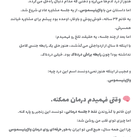
هنوز از درد آدم‌ها می‌لرزه و ذهنی که مدام دنبال راه‌حل می‌گرده.
اما داستان من با
واژینیسموس
، از یه جلسه مشاوره عادی شروع شد…
یه خانم ۳۴ ساله، خوش‌پوش و باوقار، اومده بود پیشم برای مشاوره خیانت
همسرش.
اما بعد از چند جلسه، یه حقیقت تلخ رو فهمیدم:
با اینکه ۵ سال از ازدواجش می‌گذشت، هنوز حتی یک رابطه جنسی کامل
نداشته بود! چون
رابطه براش دردناک
بود… خیلی دردناک.
و عجیب‌تر اینکه هنوز نمی‌دونست اسم این درد چیه:
واژینیسموس
.
وقتی فهمیدم درمان ممکنه…
اون خانم با گذروندن فقط
۶ جلسه درمانی
، تونست این زنجیر رو پاره کنه.
اما چیزی توی قلب من روشن شد:
چرا این همه سال، هیچ‌کس تو ایران به‌طور
حرفه‌ای روی درمان واژینیسموس